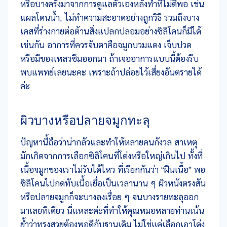
หรือบางครั้งมาจากการดูแลตัวเองหลังทำที่ไม่ดีพอ เช่น
แผลโดนน้ำ, ไม่ทำความสะอาดอย่างถูกวิธี รวมถึงบาง
เคสที่ร่างกายต่อต้านสิ่งแปลกปลอมอย่างซิลิโคนก็มีได้
เช่นกัน อาการที่ควรจับตาคือจมูกบวมแดง เจ็บปวด
หรือมีของเหลวซึมออกมา ถ้าเจออาการแบบนี้ต้องรีบ
พบแพทย์เลยนะคะ เพราะถ้าปล่อยไว้เสี่ยงอันตรายได้
ค่ะ
ผิวบางหรือปลายจมูกทะลุ
ปัญหานี้ถือว่าน่ากลัวและทำให้หลายคนกังวล สาเหตุ
มักเกิดจากการเลือกซิลิโคนที่โด่งหรือใหญ่เกินไป ทั้งที่
เนื้อจมูกของเราไม่รับได้ไหว ที่เรียกกันว่า “ฝืนเนื้อ” พอ
ซิลิโคนไปกดทับเนื้อเยื่อเป็นเวลานาน ๆ ผิวหนังตรงสัน
หรือปลายจมูกก็จะบางลงเรื่อย ๆ จนบางรายทะลุออก
มาเลยทีเดียว นี่แหละค่ะที่ทำให้คุณหมอหลายท่านเน้น
ย้ำว่าทรงสวยต้องพอดีกับฐานเดิม ไม่ใช่แค่เลือกเอาโด่ง