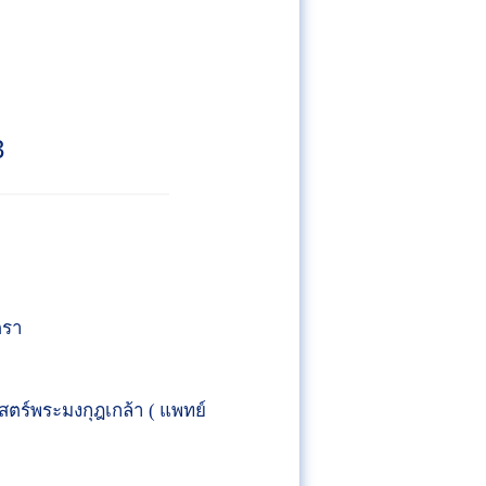
3
ตรา
ร์พระมงกุฎเกล้า ( แพทย์