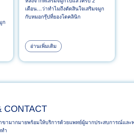
หลังจากที่เสริมจมูกไปแล้วครบ 2
ะ
ง
เดือน…ว่าทำไมถึงตัดสินใจเสริมจมูก
มุ
โ
กับหมอกรุ๊ปที่ยองโดคลินิก
น
ด
มูก
ปั
ค
ง
ลิ
สุ
นิ
มิ
อ่านเพิ่มเติม
ด
ก
น
จ
เ
นี่
น
พิ่
กั
ต้
ม
บ
อ
ค
ท
ง
ว
ร
บ
า
ง
& CONTACT
อ
ม
จ
ก
ก
มู
ีสาขามากมายพร้อมให้บริการด้วยแพทย์ผู้มากประสบการณ์และ
ต่
ร
ก
ังทำ