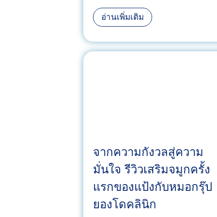
อ
ง
รี
อ่านเพิ่มเติม
โ
วิ
ด
ว
บ
ทำ
อ
ป
ก
า
ต่
ก
อ
ก
ป
ร
ร
ะ
ะ
จั
จากความกังวลสู่ความ
ส
บ
มั่นใจ รีวิวเสริมจมูกครั้ง
บ
กั
แรกของแป้งกับหมอกรุ๊ป
ก
บ
า
ห
ยองโดคลินิก
ร
ม