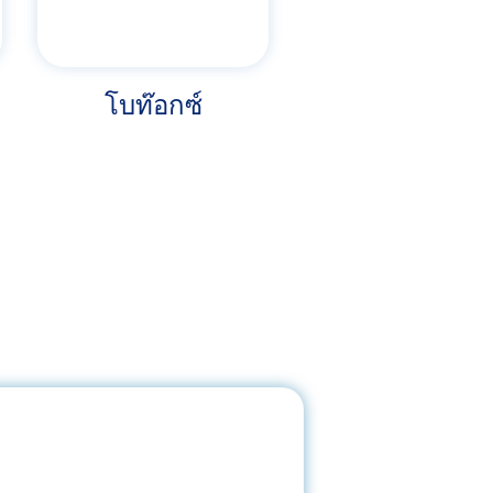
โบท๊อกซ์