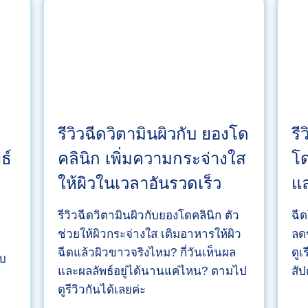
ก้
จ
มู
ก
กั
บ
ห
อ
รีวิวฉีดวิตามินผิวกับ ยองโด
รี
ม
ธ์
คลินิก เพิ่มความกระจ่างใส
โด
อ
ให้ผิวในเวลาอันรวดเร็ว
แล
ก
รุ๊
รีวิวฉีดวิตามินผิวกับยองโดคลินิก ตัว
ฉี
ป
ช่วยให้ผิวกระจ่างใส เติมอาหารให้ผิว
ลด
ย
ฉีดแล้วผิวขาวจริงไหม? กี่วันเห็นผล
ดูเ
อ
ับ
และผลลัพธ์อยู่ได้นานแค่ไหน? ตามไป
สัป
ง
ดูรีวิวกันได้เลยค่ะ
โ