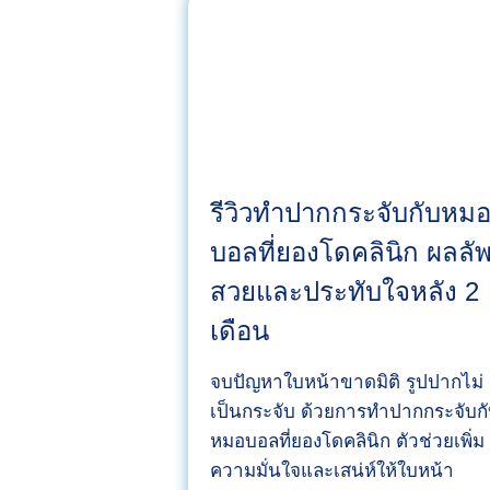
วิ
ว
แ
ก้
จ
มู
ก
รีวิวทำปากกระจับกับหม
กั
บอลที่ยองโดคลินิก ผลลัพ
บ
สวยและประทับใจหลัง 2
ห
ม
เดือน
อ
ก
จบปัญหาใบหน้าขาดมิติ รูปปากไม่
รุ๊
เป็นกระจับ ด้วยการทำปากกระจับก
ป
หมอบอลที่ยองโดคลินิก ตัวช่วยเพิ่ม
ย
ความมั่นใจและเสน่ห์ให้ใบหน้า