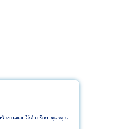
โ
อ
ด
ง
ด
โ
เ
ด
ด่
ค
น
ลิ
ทุ
นิ
ก
ก
มุ
ป
ม
ร
ม
ะ
อ
ส
ง
บ
ก
า
พนักงานคอยให้คำปรึกษาดูแลคุณ
ร