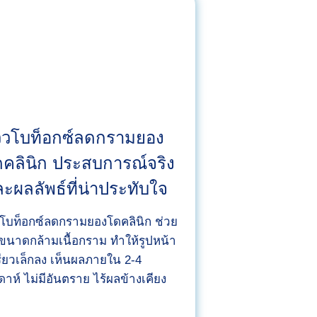
ส
ริ
ม
จ
มู
ก
กั
วิวโบท็อกซ์ลดกรามยอง
บ
คลินิก ประสบการณ์จริง
ห
ะผลลัพธ์ที่น่าประทับใจ
ม
อ
ดโบท็อกซ์ลดกรามยองโดคลินิก ช่วย
ก
ขนาดกล้ามเนื้อกราม ทำให้รูปหน้า
รุ๊
รียวเล็กลง เห็นผลภายใน 2-4
ป
ดาห์ ไม่มีอันตราย ไร้ผลข้างเคียง
ย
อ