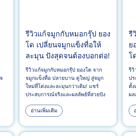
รีวิวแก้จมูกกับหมอกรุ๊ป ยอง
รี
โด เปลี่ยนจมูกแข็งทื่อให้
ยอ
ละมุน ปังสุดจนต้องบอกต่อ!
โด
รีวิวแก้จมูกกับหมอกรุ๊ป ยองโด จาก
รีว
ใจ
จมูกแข็งทื่อ ปลายบาน ดูใหญ่ สู่จมูก
ประ
ใหม่ที่โด่งและละมุนกว่าเดิม! แชร์
ตั้
ประสบการณ์จริงและผลลัพธ์ที่สวยปัง
ผลล
รี
อ่านเพิ่มเติม
อ
วิ
ว
แ