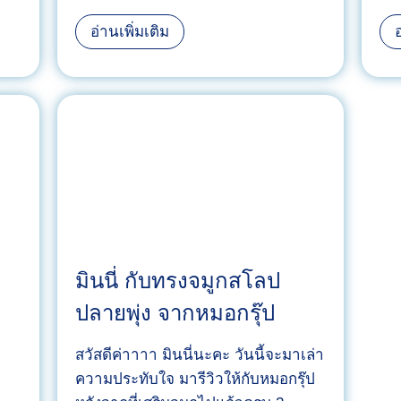
ด
เ
รี
อ่านเพิ่มเติม
อ
ป
วิ
ลี่
ว
ย
ฉี
น
ด
จ
วิ
มู
ต
ก
า
แ
มิ
ข็
น
ง
ผิ
มินนี่ กับทรงจมูกสโลป
ทื่
ว
ปลายพุ่ง จากหมอกรุ๊ป
อ
กั
ใ
บ
สวัสดีค่าาาา มินนี่นะคะ วันนี้จะมาเล่า
ห้
ย
ความประทับใจ มารีวิวให้กับหมอกรุ๊ป
ล
อ