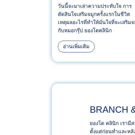
ณ์
อ
วันนี้จะมาเล่าความประทับใจ การ
ส
บ
ตัดสินใจเสริมจมูกครั้งแรกในชีวิต
ว
อ
เหตุผลอะไรที่ทำให้มั่นใจที่จะเสริมจ
ย
ล
กับหมอกรุ๊ป ยองโดคลินิก
จึ้
ที่
ง
ย
จ
อ่านเพิ่มเติม
อ
า
ง
ก
โ
ค
ด
ว
ค
า
ลิ
ม
นิ
กั
BRANCH 
ก
ง
ผ
ว
ยองโด คลินิก เราม
ล
ล
ตั้งแต่ก่อนทำและหล