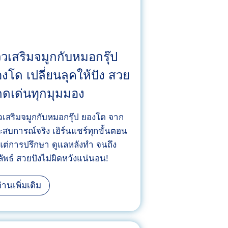
วิวเสริมจมูกกับหมอกรุ๊ป
งโด เปลี่ยนลุคให้ปัง สวย
ดเด่นทุกมุมมอง
ิวเสริมจมูกกับหมอกรุ๊ป ยองโด จาก
สบการณ์จริง เอิร์นแชร์ทุกขั้นตอน
งแต่การปรึกษา ดูแลหลังทำ จนถึง
ัพธ์ สวยปังไม่ผิดหวังแน่นอน!
รี
่านเพิ่มเติม
วิ
ว
เ