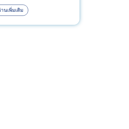
ง
โ
รี
่านเพิ่มเติม
ด
วิ
เ
ว
ป
โ
ลี่
บ
ย
ท็
น
อ
ลุ
ก
ค
ซ์
ใ
ล
ห้
ด
ปั
ก
ง
ร
ส
า
ว
ม
ย
ย