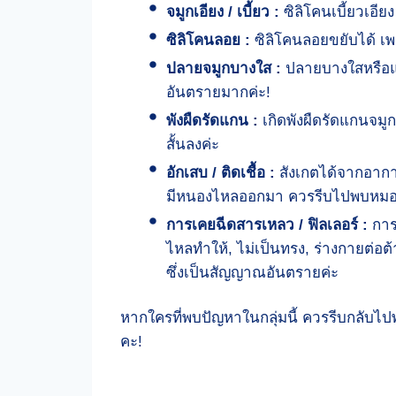
จมูกเอียง / เบี้ยว :
ซิลิโคนเบี้ยวเอี
ซิลิโคนลอย :
ซิลิโคนลอยขยับได้ เพร
ปลายจมูกบางใส :
ปลายบางใสหรือแดง
อันตรายมากค่ะ!
พังผืดรัดแกน :
เกิดพังผืดรัดแกนจมูก
สั้นลงค่ะ
อักเสบ / ติดเชื้อ :
สังเกตได้จากอาการบ
มีหนองไหลออกมา ควรรีบไปพบหมอ
การเคยฉีดสารเหลว
/ ฟิลเลอร์
:
การ
ไหลทำให้, ไม่เป็นทรง, ร่างกายต่อ
ซึ่งเป็นสัญญาณอันตรายค่ะ
หากใครที่พบปัญหาในกลุ่มนี้ ควรรีบกลับไป
คะ!