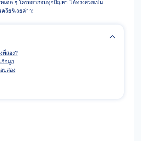
ิคเด็ด ๆ ใครอยากจบทุกปัญหา ได้ทรงสวยเป็น
คลียร์เลยค่าา!
ที่สอง?
ก้จมูก
งรอบสอง