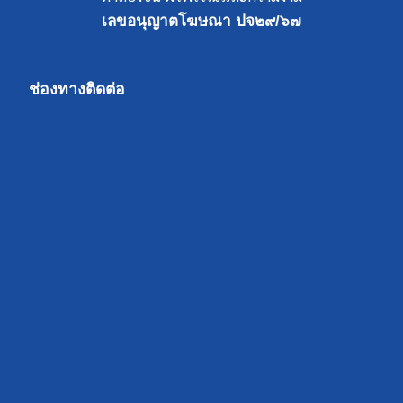
เลขอนุญาตโฆษณา ปจ๒๙/๖๗
ช่องทางติดต่อ