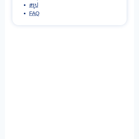
สรุป
FAQ