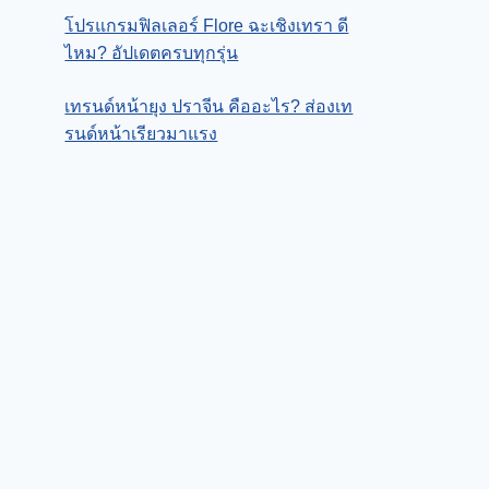
โปรแกรมฟิลเลอร์ Flore ฉะเชิงเทรา ดี
ไหม? อัปเดตครบทุกรุ่น
เทรนด์หน้ายุง ปราจีน คืออะไร? ส่องเท
รนด์หน้าเรียวมาแรง