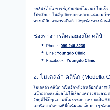
ผลลัพธ์คือได้คางที่ดูสวยพอดี ไม่เว่อร์ ไม่แข็
โปรเรื่อย ๆ ไม่มีจุกจิกงบบานปลายแน่นอน ใ
ทางคลินิก สามารถติดต่อได้ทุกช่องทาง ด้านล่า
ช่องทางการติดต่อยองโด คลินิก
Phone :
099-246-3239
Line
:
Youngdo Clinic
Facebook :
Youngdo Clinic
2. โมเดลล่า คลินิก (Modella Cl
โมเดลล่า คลินิก ก็เป็นอีกหนึ่งตัวเลือกที่น่า
หน้าอย่างละเอียด ไม่ได้เลือกแค่ทรงสวยตามเท
วัสดุที่ใช้ก็คุณภาพดีไม่ธรรมดา เพราะเป็น ซิ
เทคนิคผ่าตัดของที่นี่ก็เน้นแผลเล็กมาก ๆ ซ่อ