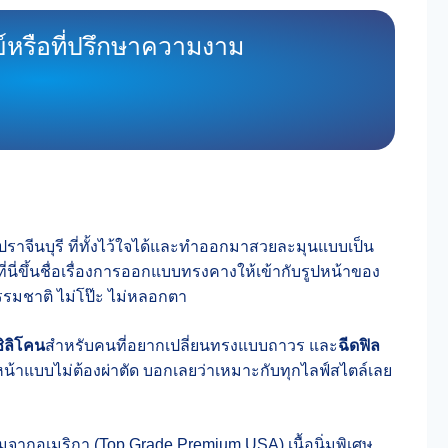
์หรือที่ปรึกษาความงาม
ราจีนบุรี ที่ทั้งไว้ใจได้และทำออกมาสวยละมุนแบบเป็น
่นี่ขึ้นชื่อเรื่องการออกแบบทรงคางให้เข้ากับรูปหน้าของ
นธรรมชาติ ไม่โป๊ะ ไม่หลอกตา
ิลิโคน
สำหรับคนที่อยากเปลี่ยนทรงแบบถาวร และ
ฉีดฟิล
ิหน้าแบบไม่ต้องผ่าตัด บอกเลยว่าเหมาะกับทุกไลฟ์สไตล์เลย
ียมจากอเมริกา (Top Grade Premium USA) เนื้อนิ่มพิเศษ