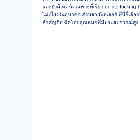
และยังมีเทคนิคเฉพาะที่เรียกว่า Interlocking 
ไม่เบี้ยวในอนาคต ส่วนสายฟิลเลอร์ ที่นี่ก็เล
สำคัญคือ ฉีดโดยคุณหมอที่มีประสบการณ์สูง 