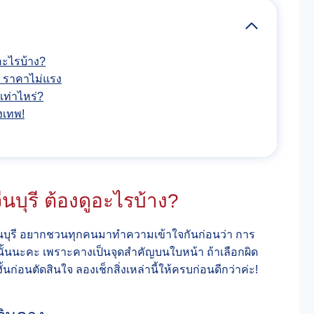
ูอะไรบ้าง?
รี ราคาไม่แรง
เท่าไหร่?
งเทพ!
นบุรี ต้องดูอะไรบ้าง?
ีนบุรี อยากชวนทุกคนมาทำความเข้าใจกันก่อนว่า การ
่านั้นนะคะ เพราะคางเป็นจุดสำคัญบนใบหน้า ถ้าเลือกผิด
้นก่อนตัดสินใจ ลองเช็กสิ่งเหล่านี้ให้ครบก่อนดีกว่าค่ะ!