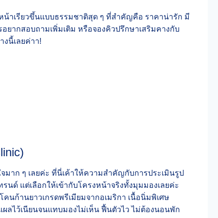
ง หน้าเรียวขึ้นแบบธรรมชาติสุด ๆ ที่สำคัญคือ ราคาน่ารัก มี
ครอยากสอบถามเพิ่มเติม หรือจองคิวปรึกษาเสริมคางกับ
งนี้เลยค่าา!
inic)
สนใจมาก ๆ เลยค่ะ ที่นี่เค้าให้ความสำคัญกับการประเมินรูป
รนด์ แต่เลือกให้เข้ากับโครงหน้าจริงทั้งมุมมองเลยค่ะ
ลิโคนก้านยาวเกรดพรีเมียมจากอเมริกา เนื้อนิ่มพิเศษ
นแผลไว้เนียนจนแทบมองไม่เห็น ฟื้นตัวไว ไม่ต้องนอนพัก