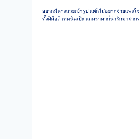
อยากมีคางสวยเข้ารูป แต่ก็ไม่อยากจ่ายแพงใช่ไ
ทั้งฝีมือดี เทคนิคเป๊ะ แถมราคาก็น่ารักมาฝาก