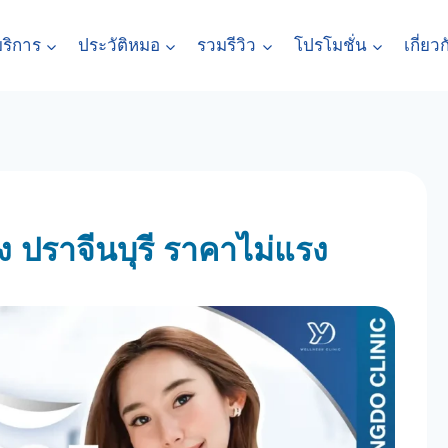
ริการ
ประวัติหมอ
รวมรีวิว
โปรโมชั่น
เกี่ยว
าง ปราจีนบุรี ราคาไม่แรง