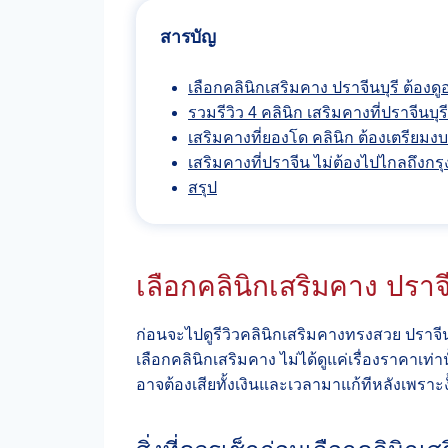
สารบัญ
เลือกคลินิกเสริมคาง ปราจีนบุรี ต้องด
รวมรีวิว 4 คลินิก เสริมคางที่ปราจีนบุ
เสริมคางที่ยองโด คลินิก ต้องเตรียมงบ
เสริมคางที่ปราจีน ไม่ต้องไปไกลถึงกรุ
สรุป
เลือกคลินิกเสริมคาง ปราจี
ก่อนจะไปดูรีวิวคลินิกเสริมคางทรงสวย ปราจ
เลือกคลินิกเสริมคาง ไม่ได้ดูแค่เรื่องราคาเท
อาจต้องเสียทั้งเงินและเวลามาแก้ทีหลังเพราะงั