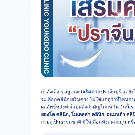
กำลังเล็ง ๆ อยู่ว่าจะ
เสริมคาง
ปราจีนบุรี แต่ย
จะเลือกคลินิกเสริมคาง ไม่ใช่แค่ดูว่าที่ไหนรา
ผลลัพธ์หลังทำก็เป็นสิ่งสำคัญไม่แพ้กัน วันนี้เร
ยองโด คลินิก, โมเดลล่า คลินิก, อแมนด้า คลิ
สวยดูเป็นธรรมชาติ มีให้เลือกทั้งลุคละมุน หร