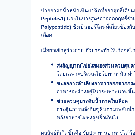
ปากกาลดน้ำหนักเป็นยาฉีดที่ออกฤทธิ์เลีย
Peptide-1)
และในบางสูตรอาจออกฤทธิ์ร่ว
Polypeptide)
ซึ่งเป็นฮอร์โมนที่เกี่ยวข้
เลือด
เมื่อยาเข้าสู่ร่างกาย ตัวยาจะทำให้เกิดกลไก
ส่งสัญญาณไปยังสมองส่วนควบคุมค
โดยเฉพาะบริเวณไฮโปทาลามัส ทำให้
ชะลอการลำเลียงอาหารออกจากกระเ
อาหารจะค้างอยู่ในกระเพาะนานขึ้น ส
ช่วยควบคุมระดับน้ำตาลในเลือด
กระตุ้นการหลั่งอินซูลินตามระดับน
หลังอาหารไม่พุ่งสูงเร็วเกินไป
ผลลัพธ์ที่เกิดขึ้นคือ รับประทานอาหารได้น้