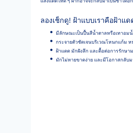
แสงแดดให้ดี ๆ ฝ้าก็อาจจะกลับมาเป็นซ้ำได้อีก
ลองเช็กดู! ฝ้าแบบเราคือฝ้าแดด
มีลักษณะเป็นปื้นสีน้ำตาลหรือเทาอมน
กระจายตัวชัดเจนบริเวณโหนกแก้ม หน้
ฝ้าแดด มักฝังลึก และดื้อต่อการรักษา
มักไม่หายขาดง่าย และมีโอกาสกลับมา