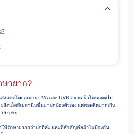
าง?
?
ักษายาก?
จากแสงแดดโดยเฉพาะ UVA และ UVB ค่ะ พอผิวโดนแดดไป
ห้ผลิตเม็ดสีเมลานินขึ้นมาปกป้องตัวเอง แต่พอผลิตมากเกิน
่าย ๆ ค่ะ
ให้รักษายากกว่าปกติค่ะ และที่สำคัญคือถ้าไม่ป้องกัน