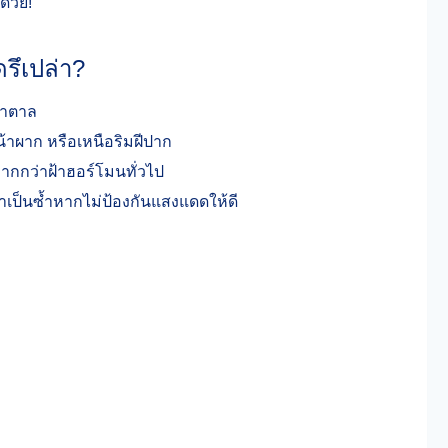
ด้วย!
รึเปล่า?
้ำตาล
าผาก หรือเหนือริมฝีปาก
มากกว่าฝ้าฮอร์โมนทั่วไป
เป็นซ้ำหากไม่ป้องกันแสงแดดให้ดี