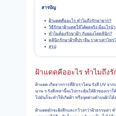
สารบัญ
ฝ้าแดดคืออะไร ทำไมถึงรักษายาก?
วิธีรักษาฝ้าแดดให้ได้ผลจริง มีอะไรบ้
ทำไมต้องรักษาฝ้า กับยองโดคลินิก?
คลินิกรักษาฝ้าที่ปราจีน ราคาเท่าไหร่
สรุป
ฝ้าแดดคืออะไร ทำไมถึงร
ฝ้าแดด เกิดจากการที่ผิวเราโดน รังสี UV 
นาน ๆ รังสีเหล่านี้จะไปกระตุ้นให้ผิวของเราใ
ไปมันก็จะทำให้เกิดฝ้า หรือจุดด่างดำบนผิวได้ง
ฝ้าแดดมักจะฝังลึกและกว้างกว่าฝ้าธรรมดา ทำ