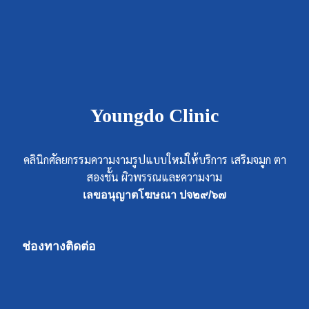
Youngdo Clinic
คลินิกศัลยกรรมความงามรูปแบบใหม่ให้บริการ เสริมจมูก ตา
สองชั้น ผิวพรรณและความงาม
เลขอนุญาตโฆษณา ปจ๒๙/๖๗
ช่องทางติดต่อ