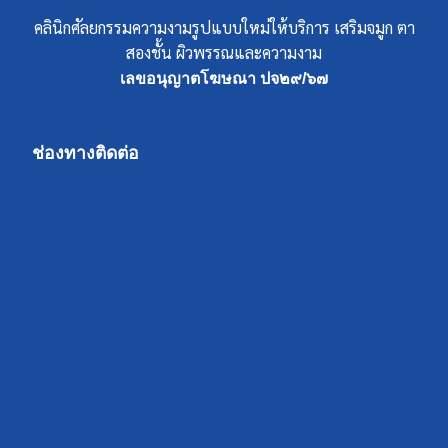
คลินิกศัลยกรรมความงามรูปแบบใหม่ให้บริการ เสริมจมูก ตา
สองชั้น ผิวพรรณและความงาม
เลขอนุญาตโฆษณา ปจ๒๙/๖๗
ช่องทางติดต่อ